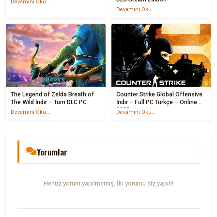
Devamını Oku...
Devamını Oku...
The Legend of Zelda Breath of
Counter Strike Global Offensive
The Wild İndir – Tüm DLC PC
İndir – Full PC Türkçe – Online
2025
Devamını Oku...
Devamını Oku...
Yorumlar
Henüz yorum yapılmamış. İlk yorumu siz yapın!