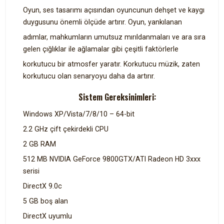
Oyun, ses tasarımı açısından oyuncunun dehşet ve kaygı
duygusunu önemli ölçüde artırır. Oyun, yankılanan
adımlar, mahkumların umutsuz mırıldanmaları ve ara sıra
gelen çığlıklar ile ağlamalar gibi çeşitli faktörlerle
korkutucu bir atmosfer yaratır. Korkutucu müzik, zaten
korkutucu olan senaryoyu daha da artırır.
Sistem Gereksinimleri:
Windows XP/Vista/7/8/10 – 64-bit
2.2 GHz çift çekirdekli CPU
2 GB RAM
512 MB NVIDIA GeForce 9800GTX/ATI Radeon HD 3xxx
serisi
DirectX 9.0c
5 GB boş alan
DirectX uyumlu