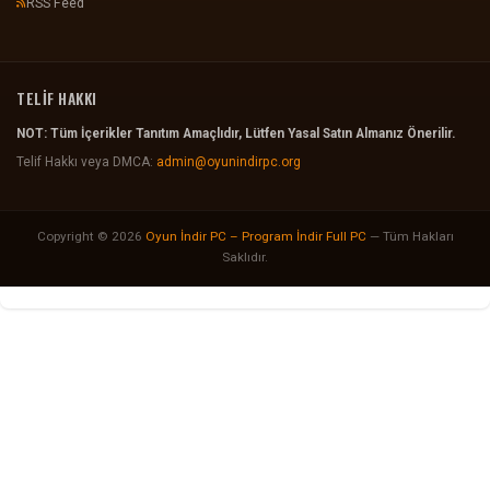
RSS Feed
TELİF HAKKI
NOT: Tüm İçerikler Tanıtım Amaçlıdır, Lütfen Yasal Satın Almanız Önerilir.
Telif Hakkı veya DMCA:
admin@oyunindirpc.org
Copyright © 2026
Oyun İndir PC – Program İndir Full PC
— Tüm Hakları
Saklıdır.