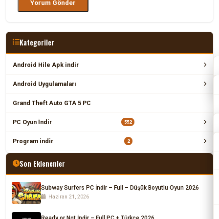
Kategoriler
Android Hile Apk indir
Android Uygulamaları
Grand Theft Auto GTA 5 PC
PC Oyun İndir
552
Program indir
2
Son Eklenenler
Subway Surfers PC İndir – Full – Düşük Boyutlu Oyun 2026
Haziran 21, 2026
Ready or Not İndir – Full PC + Türkçe 2026