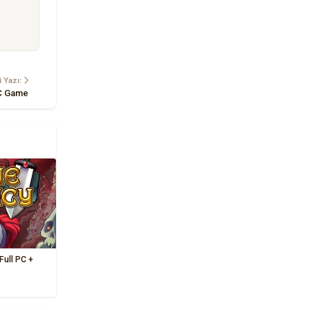
 Yazı:
PC Game
Full PC +