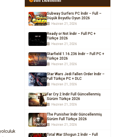
Subway Surfers PC İndir – Full –
Düşük Boyutlu Oyun 2026
Haziran 21, 2026
Ready or Not İndir – Full PC +
Türkçe 2026
Haziran 21, 2026
Starfield 1.16.236 İndir – Full PC +
Türkçe 2026
Haziran 21, 2026
Star Wars Jedi Fallen Order İndir –
Full Türkçe PC + DLC
Haziran 21, 2026
Far Cry 2 İndir Full Güncellenmiş
Sürüm Türkçe 2026
Haziran 21, 2026
The Punisher İndir Güncellenmiş
Sürüm Full Türkçe 2026
Haziran 21, 2026
yolculuk
Total War Shogun 2 İndir – Full