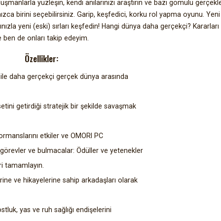
) düşmanlarla yüzleşin, kendi anılarınızı araştırın ve bazı gömülü gerçekl
ızca birini seçebilirsiniz. Garip, keşfedici, korku rol yapma oyunu. Yeni 
ızla yeni (eski) sırları keşfedin! Hangi dünya daha gerçekçi? Kararları 
e ben de onları takip edeyim.
Özellikler:
i ile daha gerçekçi gerçek dünya arasında
tini getirdiği stratejik bir şekilde savaşmak
formanslarını etkiler ve OMORI PC
 görevler ve bulmacalar: Ödüller ve yetenekler
ri tamamlayın.
rine ve hikayelerine sahip arkadaşları olarak
stluk, yas ve ruh sağlığı endişelerini