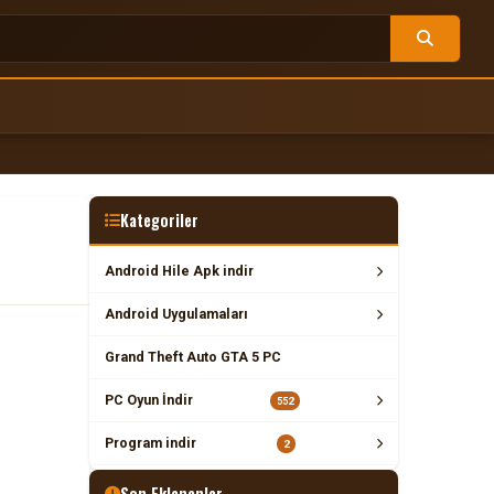
Kategoriler
Android Hile Apk indir
Android Uygulamaları
Grand Theft Auto GTA 5 PC
PC Oyun İndir
552
Program indir
2
Son Eklenenler