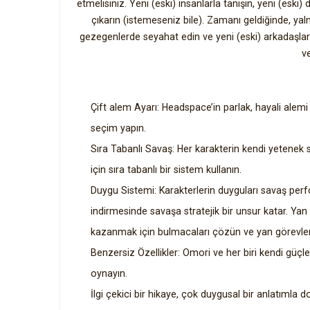
etmelisiniz. Yeni (eski) insanlarla tanışın, yeni (eski
çıkarın (istemeseniz bile). Zamanı geldiğinde, yaln
gezegenlerde seyahat edin ve yeni (eski) arkadaşların
v
Çift alem Ayarı: Headspace’in parlak, hayali alem
seçim yapın.
Sıra Tabanlı Savaş: Her karakterin kendi yetenek se
için sıra tabanlı bir sistem kullanın.
Duygu Sistemi: Karakterlerin duyguları savaş per
indirmesinde savaşa stratejik bir unsur katar. Yan
kazanmak için bulmacaları çözün ve yan görevle
Benzersiz Özellikler: Omori ve her biri kendi güçle
oynayın.
İlgi çekici bir hikaye, çok duygusal bir anlatımla do