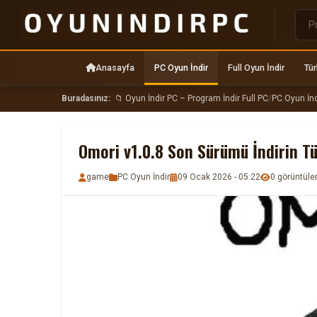
Anasayfa
PC Oyun İndir
Full Oyun İndir
Tür
Buradasınız:
📁 Oyun İndir PC – Program İndir Full PC
/
PC Oyun İnd
Omori v1.0.8 Son Sürümü İndirin T
game
PC Oyun İndir
09 Ocak 2026 - 05:22
0 görüntül