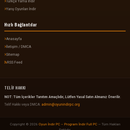
Türkçe Yama İndir
Yarış Oyunları İndir
Hızlı Bağlantılar
Anasayfa
İletişim / DMCA
Sitemap
RSS Feed
TELİF HAKKI
NOT: Tüm İçerikler Tanıtım Amaçlıdır, Lütfen Yasal Satın Almanız Önerilir.
Telif Hakkı veya DMCA:
admin@oyunindirpc.org
Copyright © 2026
Oyun İndir PC – Program İndir Full PC
— Tüm Hakları
Saklıdır.