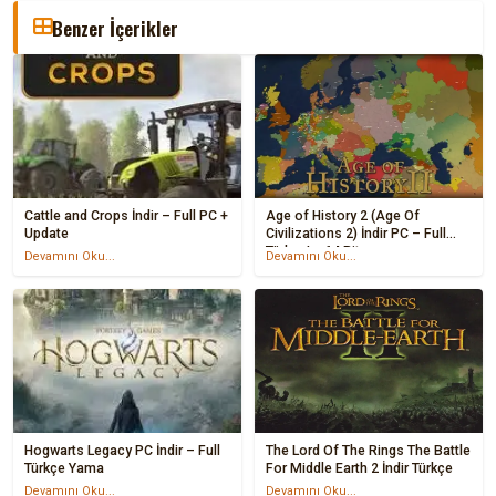
Benzer İçerikler
Cattle and Crops İndir – Full PC +
Age of History 2 (Age Of
Update
Civilizations 2) İndir PC – Full
Türkçe! + 64 Bit
Devamını Oku...
Devamını Oku...
Hogwarts Legacy PC İndir – Full
The Lord Of The Rings The Battle
Türkçe Yama
For Middle Earth 2 İndir Türkçe
Devamını Oku...
Devamını Oku...