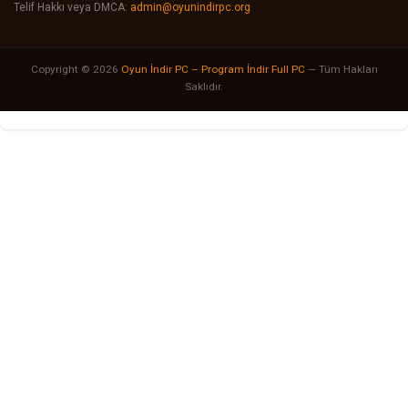
Telif Hakkı veya DMCA:
admin@oyunindirpc.org
Copyright © 2026
Oyun İndir PC – Program İndir Full PC
— Tüm Hakları
Saklıdır.