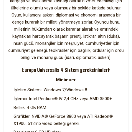
kargaşa ve ayaklanma kaynağı olarak hizmet edebildiği için
ülkelerine olumlu veya olumsuz bir şekilde katkıda bulunur.
Oyun, kullanıcıyı askeri, diplomasi ve ekonomi arasında bir
denge kurarak bir milleti yönetmeye zorlar. Oyuncu bunu,
milletinin hükümdarı olarak kararlar alarak ve emrindeki
kaynakları harcayarak başarır: prestij, istikrar, altın (duka),
insan gücü, monarşiler için meşruiyet, cumhuriyetler için
cumhuriyet geleneği, teokrasiler için bağlılık, ordular için ordu
birliği ve monarşi gücü (idari, diplomatik, askeri).
Europa Universalis 4 Sistem gereksinimleri:
Minimum:
İşletim Sistemi: Windows 7/Windows 8.
İşlemci: Intel Pentium® IV 2,4 GHz veya AMD 3500+
Bellek: 4 GB RAM.
Grafikler: NVIDIA® GeForce 8800 veya ATI Radeon®
X1900; 512mb video belleği gerekli.