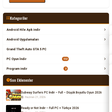
Kategoriler
Android Hile Apk indir
Android Uygulamaları
Grand Theft Auto GTA 5 PC
PC Oyun İndir
552
Program indir
2
Son Eklenenler
Subway Surfers PC İndir – Full – Düşük Boyutlu Oyun 2026
Haziran 21, 2026
Ready or Not İndir – Full PC + Türkçe 2026