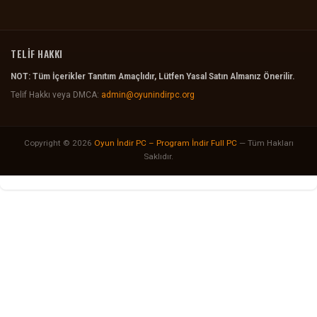
TELİF HAKKI
NOT: Tüm İçerikler Tanıtım Amaçlıdır, Lütfen Yasal Satın Almanız Önerilir.
Telif Hakkı veya DMCA:
admin@oyunindirpc.org
Copyright © 2026
Oyun İndir PC – Program İndir Full PC
— Tüm Hakları
Saklıdır.