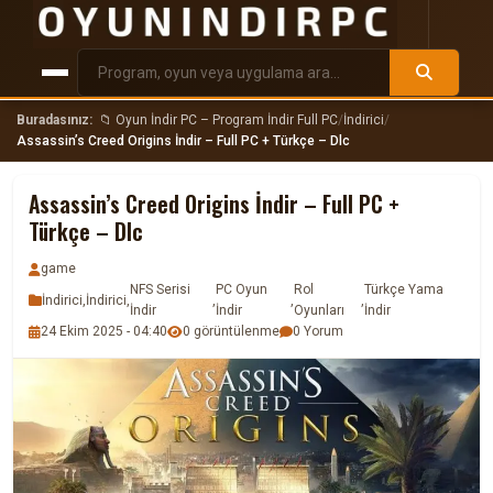
Buradasınız:
📁 Oyun İndir PC – Program İndir Full PC
/
İndirici
/
Assassin’s Creed Origins İndir – Full PC + Türkçe – Dlc
Assassin’s Creed Origins İndir – Full PC +
Türkçe – Dlc
game
NFS Serisi
PC Oyun
Rol
Türkçe Yama
İndirici
,
İndirici
,
,
,
,
İndir
İndir
Oyunları
İndir
24 Ekim 2025 - 04:40
0 görüntülenme
0 Yorum